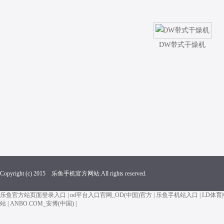
DW带式干燥机
Copyright (c) 2015 乐鱼手机官方网站.All rights reserved.
乐鱼官方站页面登录入口
|
od平台入口官网_OD(中国)官方
|
乐鱼手机站入口
|
LD体育
站
|
ANBO.COM_安博(中国)
|